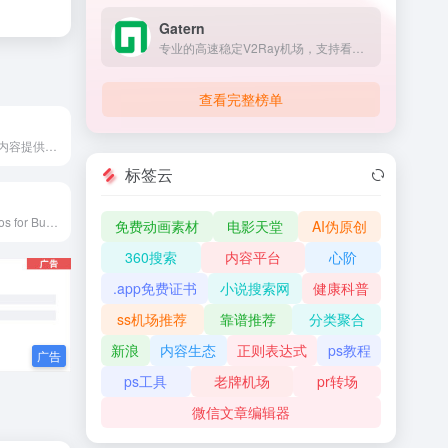
Gatern
专业的高速稳定V2Ray机场，支持看奈飞Netflix/HULU/HBO/TVB/动画疯等国外流媒体视频，全部使用BGP隧道中转和IPLC内网专线
查看完整榜单
Veer是一家版权内容提供商，内容来自微利图库鼻祖iStock，拥有亿级优质图片资源，包含图片、插画、矢量图、设计素材等，100%正版，单张低至4元，永久商用使用权；目前拥有25万供图者，每天有近10万张高清图片入库，需求商业正版高清图片素材网站，就到Veer图库。
标签云
Free Stock Photos for Business or Personal use in high resolution. ✓ Free for commercial use ✓ No attribution required
免费动画素材
电影天堂
AI伪原创
360搜索
内容平台
心阶
.app免费证书
小说搜索网
健康科普
ss机场推荐
靠谱推荐
分类聚合
新浪
内容生态
正则表达式
ps教程
ps工具
老牌机场
pr转场
微信文章编辑器