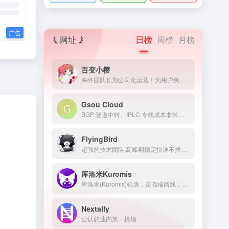
网址
日榜
周榜
月榜
百变小樱
海外团队长期公司化运营！为用户免费提供Netflix/Disney+/HBO/Hulu等流媒体账号，除了常见流媒体外我们所有节点还解锁ChatGPT等服务
Gsou Cloud
BGP 隧道中转、IPLC 专线成本非常高，稳定性远比普通线路高很多，延迟低，线路质量也非常好，用户体验非常好。在特殊时期，IPLC 专线服务也几乎不受任何影响，GsouCloud绝对是对线路质量要求高的用户的最佳选择之一。在使用过程中，非常稳定，可以作为追剧加速的主力机场使用。
FlyingBird
超强的技术团队,高峰期稳定快速不掉线,可免费体验顶级服务,超快速度,4K秒开,体验宛如身在海外
库洛米Kuromis
库洛米(Kuromis)机场，走高端路线；主打超大带宽低延迟与技术(可以用来打游戏了哦)，全部节点支持 UDP；线路有深港专线，苏日专线，移动云等；所有技术自主研发 以后可能会新增很多黑科技。
Nextally
公认的业内第一机场