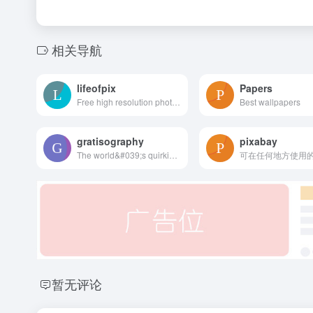
相关导航
lifeofpix
Papers
Free high resolution photography. Share and download images freely. Search for pictures by color or format. Photographers, get an account now !
Best wallpapers
gratisography
pixabay
The world&#039;s quirkiest collection of free high-resolution pictures you can use on your personal and commercial projects. All completely free of copyright restrictions. New photos added every week!
暂无评论