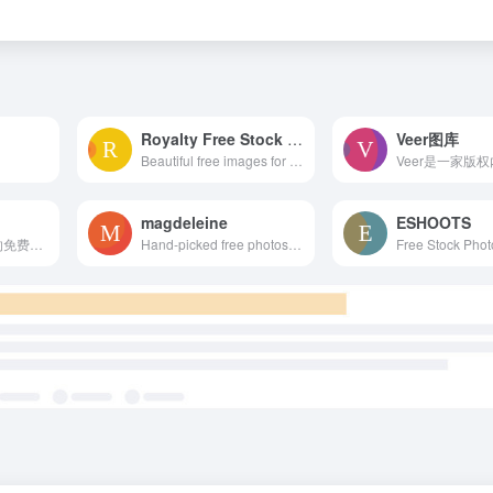
Royalty Free Stock Photos
Veer图库
Beautiful free images for personal and commercial use. All business, food, people and technology photos are free, high-resolution, and no attribution is required. CC0.
magdeleine
ESHOOTS
可在任何地方使用的免费图片和视频
Hand-picked free photos for your inspiration - Magdeleine