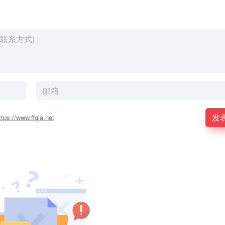
发
ttps://www.ffqla.net