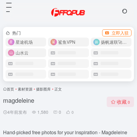
热门
立即入驻
星途机场
鲨鱼VPN
扬帆速联🚀很快
山水云
首页
•
素材资源
•
摄影图库
•
正文
magdeleine
收藏
0
4年前发布
1,580
0
0
Hand-picked free photos for your inspiration - Magdeleine