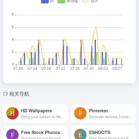
相关导航
HD Wallpapers
Pinterest
Bring your screen to life with our extensive collection of beautiful HD wallpapers. All backgrounds can be downloaded for free in almost every mainstream resolution (from 1080p up to 4K) to better fit your desktop, laptop, or mobile phone home screen. No more distorted or stretched images!
Discover recipes, home ideas, style inspiration and other ideas to try.
Free Stock Photos and Images
ESHOOTS
The best source for free, CC0, do-what-you-want-with stock photos. Browse and download thousands of copyright-free stock images. No attribution required.
Free Stock Photos for Business or Personal use in high resolution. ✓ Free for commercial use ✓ No attribution required