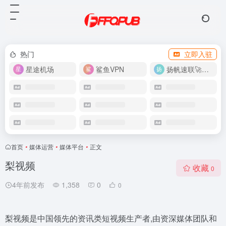
热门
立即入驻
星途机场
鲨鱼VPN
扬帆速联🚀很快
首页
•
媒体运营
•
媒体平台
•
正文
梨视频
收藏
0
4年前发布
1,358
0
0
梨视频是中国领先的资讯类短视频生产者,由资深媒体团队和