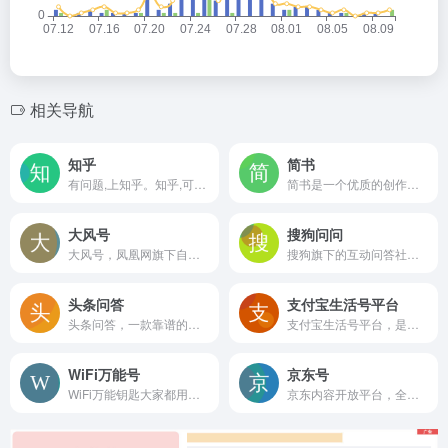
相关导航
知乎
简书
有问题,上知乎。知乎,可信赖的问答社区,以让每个人高效获得可信赖的解答为使命。
简书是一个优质的创作社区，在这里，你可以任性地创作，一篇短文、一张照片、一首诗、一幅画……我们相信，每个人都是生活中的艺术家，有着无穷的创造力。
大风号
搜狗问问
大风号，凤凰网旗下自媒体产品，追求原创和高质量内容。
搜狗旗下的互动问答社区，用户可以提出问题、解决问题、或者搜索其他用户沉淀的精彩内容；在这里可以感受到最热烈的互助气氛，浏览到最精彩的问答内容。
头条问答
支付宝生活号平台
头条问答，一款靠谱的问答社区，专注分享知识、经验、观念。在这里，所有人都能找到答案、参与讨论。
支付宝生活号平台，是支付宝向个人及组织提供的，面向手机支付宝用户的服务平台。支付宝生活号平台能够帮助商户与顾客进行信息互通互动、承载各类基于网页的功能服务、助力客户管理与数据分析。为各行业商户提供深度定制化营销解决方案，迅速提升商户在无线端的营销能力。
WiFi万能号
京东号
WiFi万能钥匙大家都用过吧，公测开启，收益即将开通、潜力股
京东内容开放平台，全网资料较少，算是最低调的内容平台了吧