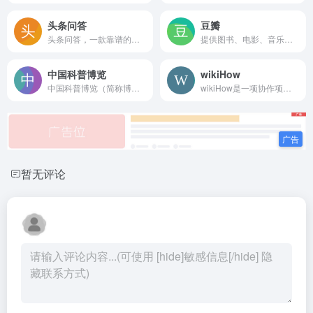
头条问答
豆瓣
头条问答，一款靠谱的问答社区，专注分享知识、经验、观念。在这里，所有人都能找到答案、参与讨论。
提供图书、电影、音乐唱片的推荐、评论和价格比较，以及城市独特的文化生活。
中国科普博览
wikiHow
中国科普博览（简称博览），中国科学院权威出品、专业打造的中科院科普云平台，提供高品质的科普教育与科学文化服务，共享人类科学，与科学同行。博览以科研为依托，汇聚百余所科研机构的高端科学资源，聚焦国内外前沿科技和科学突破；以专业为基础，云集千余位各科学领域的科学大家，洞察热点和生活中的科学真相；以创新为引领，讲述当代科技、教育与文化等领域创新的非凡思想和生命故事，传播有温度有态度的新科学观。
wikiHow是一项协作项目，目标是建立世界最大的最高质量的指导手册。无论您想做什么，我们的多语种指导手册都可以为您提供免费的逐步指导。
暂无评论