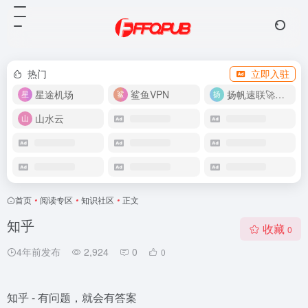
热门
立即入驻
星途机场
鲨鱼VPN
扬帆速联🚀很快
山水云
首页
•
阅读专区
•
知识社区
•
正文
知乎
收藏
0
4年前发布
2,924
0
0
知乎 - 有问题，就会有答案