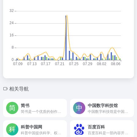
相关导航
简书
中国数字科技馆
简书是一个优质的创作社区，在这里，你可以任性地创作，一篇短文、一张照片、一首诗、一幅画……我们相信，每个人都是生活中的艺术家，有着无穷的创造力。
中国数字科技馆是中国科协、教育部、中科院共建的一个基于互联网传播的国家级公益性科普服务平台
科普中国网
百度百科
科普中国提供科学、权威、准确的科普信息内容和相关资讯，让科技知识在网上和生活中流行，主要包含科学头条、前沿科技、科普大超市、健康科普、真相揭秘等版块以及优秀科普网站、科普栏目、移动端科普等。
百度百科是一部内容开放、自由的网络百科全书，旨在创造一个涵盖所有领域知识，服务所有互联网用户的中文知识性百科全书。在这里你可以参与词条编辑，分享贡献你的知识。