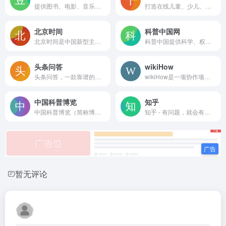
提供图书、电影、音乐唱片的推荐、评论和价格比较，以及城市独特的文化生活。
打造在线儿童、少儿、青少年百科全书，在线阅读十万个为什么电子书全集。
北京时间
科普中国网
北京时间是中国新型主流媒体，拥有广电级视频采集制作能力和国内一流的调查记者队伍，首创云记者和云媒体理念，以移动互联网理念和方式重构新闻生产传播全链条，成为中国传统媒体向融媒体转型的领导者。
科普中国提供科学、权威、准确的科普信息内容和相关资讯，让科技知识在网上和生活中流行，主要包含科学头条、前沿科技、科普大超市、健康科普、真相揭秘等版块以及优秀科普网站、科普栏目、移动端科普等。
头条问答
wikiHow
头条问答，一款靠谱的问答社区，专注分享知识、经验、观念。在这里，所有人都能找到答案、参与讨论。
wikiHow是一项协作项目，目标是建立世界最大的最高质量的指导手册。无论您想做什么，我们的多语种指导手册都可以为您提供免费的逐步指导。
中国科普博览
知乎
中国科普博览（简称博览），中国科学院权威出品、专业打造的中科院科普云平台，提供高品质的科普教育与科学文化服务，共享人类科学，与科学同行。博览以科研为依托，汇聚百余所科研机构的高端科学资源，聚焦国内外前沿科技和科学突破；以专业为基础，云集千余位各科学领域的科学大家，洞察热点和生活中的科学真相；以创新为引领，讲述当代科技、教育与文化等领域创新的非凡思想和生命故事，传播有温度有态度的新科学观。
知乎 - 有问题，就会有答案
暂无评论