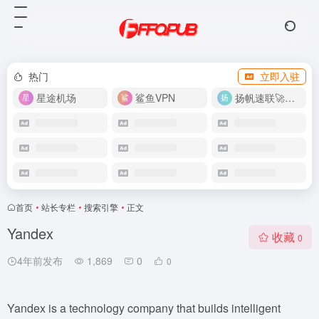
热门
立即入驻
星途机场
鲨鱼VPN
扬帆速联🚀很快
首页
•
站长专栏
•
搜索引擎
•
正文
Yandex
收藏
0
4年前发布
1,869
0
0
Yandex is a technology company that builds intelligent