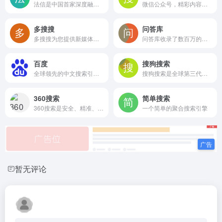
法信是中国首家深度融合法律知识服务与案例大数据服务的数字化网络平台
微信公众号，精彩内容独家收录，一搜即达
多搜搜
问答库
多搜搜为您提供新媒体管家工作台，新媒体小编工作台，图片搜索以及图片搜索引擎，推荐无版权图片，可商用图片，无版权可商用图片网站，并提供PPT工具，PPT模版，PPT背景图片，PPT教程，以及设计、建筑、规划、景观设计行业搜索聚合服务。
问答库收录了数百万的公务员考试，建筑工程，IT认证，资格考试，会计从业，医药考试，外语考试，外贸考试，学历考试等各类题库以及一些常见的普通练习的题目题库供大家查询
百度
搜狗搜索
全球领先的中文搜索引擎、致力于让网民更便捷地获取信息，找到所求。百度超过千亿的中文网页数据库，可以瞬间找到相关的搜索结果。
搜狗搜索是全球第三代互动式搜索引擎，支持微信公众号和文章搜索、知乎搜索、英文搜索及翻译等，通过自主研发的人工智能算法为用户提供专业、精准、便捷的搜索服务。
360搜索
简单搜索
360搜索是安全、精准、可信赖的新一代搜索引擎，依托于360母品牌的安全优势，全面拦截各类钓鱼欺诈等恶意网站，提供更放心的搜索服务。 360搜索 so靠谱。
一个简单的聚合搜索引擎
暂无评论