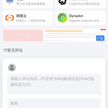
尊云专注提供价格厚道,实用稳定的云服务器,香港云服务器,BGP云服务器,双线云服务器,高防云服务器,深圳云服务器,国内云主机。并提供全方位1对1售后服务,是国内领先的云计算基础设施服务提供商。
CubeCloud 通过优化底层网络...
阿里云
Dynadot
阿里云——阿里巴巴集团旗下公司，是全球领先的云计算及人工智能科技公司。提供免费试用、云服务器、云数据库、云安全、云企业应用等云计算服务，以及大数据、人工智能服务、精准定制基于场景的行业解决方案。免费备案，7x24小时售后支持，助企业无忧上云。
Register a domain and get your free Website Builder. Dynadot makes it easy for you to build a beautiful website. Find a domain name and get started today!
暂无评论