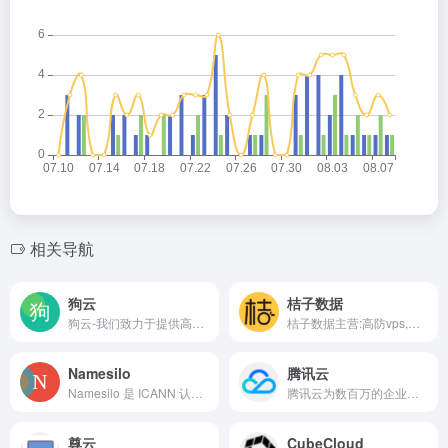
相关导航
狗云
桔子数据
狗云-我们致力于提供高性价比的云服务器。
桔子数据主营:高防vps,美国vps,香港vps,香港云服务器,美国云服务器,枣庄服务器,金华服务器,CN2GIA服务器，面向全球客户提供基于云计算的IT解决方案以及简单易用，是国内领先的云计算基础设施服务提供商，价格厚道的云服务器，并提供全方位1对1售后服务。
Namesilo
腾讯云
Namesilo 是 ICANN 认证的域名域名注册商之一，注册和转入都很人性化，安全保护到位而且性价比很高。
腾讯云为数百万的企业和开发者提供安全稳定的云计算服务，涵盖云服务器、云数据库、云存储、视频与CDN、域名注册等全方位云服务和各行业解决方案。
尊云
CubeCloud