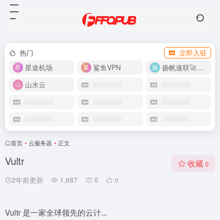
热门
立即入驻
星途机场
鲨鱼VPN
扬帆速联🚀很快
山水云
首页
•
云服务器
•
正文
Vultr
收藏
0
2年前更新
1,687
0
0
Vultr 是一家全球领先的云计...