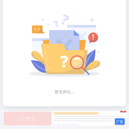
暂无评论...