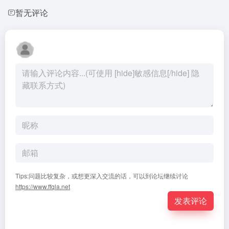
暂无评论
Tips:问题比较复杂，或想更深入交流的话，可以到论坛继续讨论
https://www.ffqla.net
发表评论