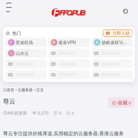
热门
立即入驻
星途机场
鲨鱼VPN
扬帆速联🚀很快
山水云
首页
•
云服务器
•
正文
尊云
收藏
0
4年前更新
5,270
0
0
尊云专注提供价格厚道,实用稳定的云服务器,香港云服务