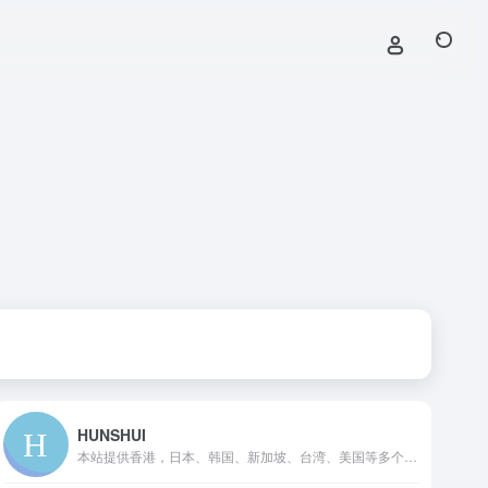
HUNSHUI
本站提供香港，日本、韩国、新加坡、台湾、美国等多个主流地区节点，使用SS中转/IPLC专线入口，高速，稳定，无倍率，不限制网速和客户端数量，支持试用，满意后再买