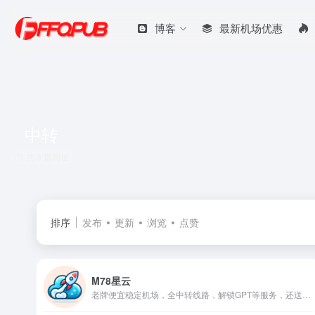
博客
最新机场优惠
中转
共 3 篇网址
排序
发布
更新
浏览
点赞
M78星云
老牌便宜稳定机场，全中转线路，解锁GPT等服务，还送Emby！