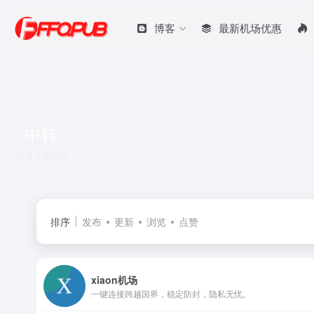
博客
最新机场优惠
中转
共 3 篇网址
排序
发布
更新
浏览
点赞
xiaon机场
一键连接跨越国界，稳定防封，隐私无忧。