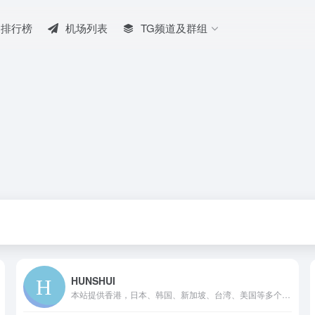
排行榜
机场列表
TG频道及群组
HUNSHUI
本站提供香港，日本、韩国、新加坡、台湾、美国等多个主流地区节点，使用SS中转/IPLC专线入口，高速，稳定，无倍率，不限制网速和客户端数量，支持试用，满意后再买