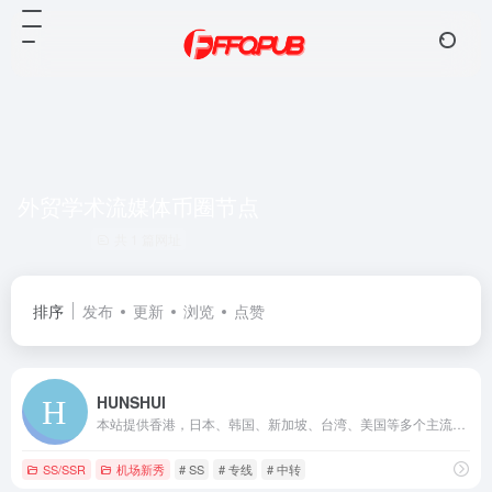
外贸学术流媒体币圈节点
共 1 篇网址
排序
发布
更新
浏览
点赞
HUNSHUI
本站提供香港，日本、韩国、新加坡、台湾、美国等多个主流地区节点，使用SS中转/IPLC专线入口，高速，稳定，无倍率，不限制网速和客户端数量，支持试用，满意后再买
SS/SSR
机场新秀
# SS
# 专线
# 中转