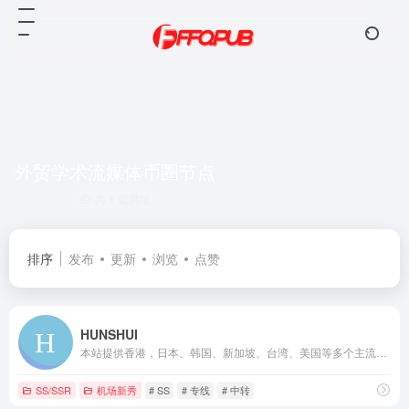
外贸学术流媒体币圈节点
共 1 篇网址
排序
发布
更新
浏览
点赞
HUNSHUI
本站提供香港，日本、韩国、新加坡、台湾、美国等多个主流地区节点，使用SS中转/IPLC专线入口，高速，稳定，无倍率，不限制网速和客户端数量，支持试用，满意后再买
SS/SSR
机场新秀
# SS
# 专线
# 中转