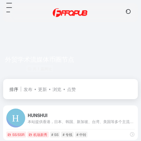
外贸学术流媒体币圈节点
共 1 篇网址
排序
发布
更新
浏览
点赞
HUNSHUI
本站提供香港，日本、韩国、新加坡、台湾、美国等多个主流地区节点，使用SS中转/IPLC专线入口，高速，稳定，无倍率，不限制网速和客户端数量，支持试用，满意后再买
SS/SSR
机场新秀
# SS
# 专线
# 中转