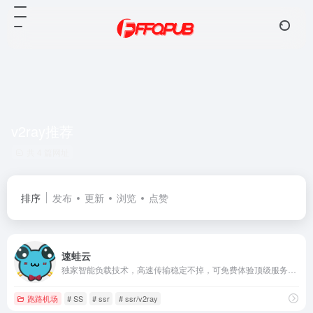
v2ray推荐
共 4 篇网址
排序
发布
更新
浏览
点赞
速蛙云
独家智能负载技术，高速传输稳定不掉，可免费体验顶级服务，超快速度，无视晚高峰，4K秒开
跑路机场
# SS
# ssr
# ssr/v2ray