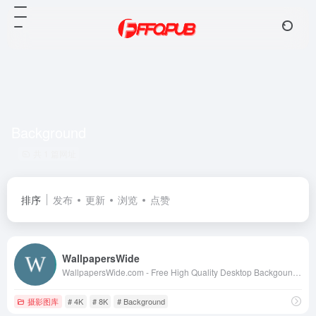
Background
共 1 篇网址
排序
发布
更新
浏览
点赞
WallpapersWide
WallpapersWide.com - Free High Quality Desktop Backgound Wallpapers in 4K &amp; 8K UHD for Ultra HD TV, Ultra Widescreen Desktop, Tablet, Smartphone &amp; Multi Display gaming setups for nView &amp; Eyefinity (Dual &amp; Triple monitor configuration) | Page 1
摄影图库
# 4K
# 8K
# Background