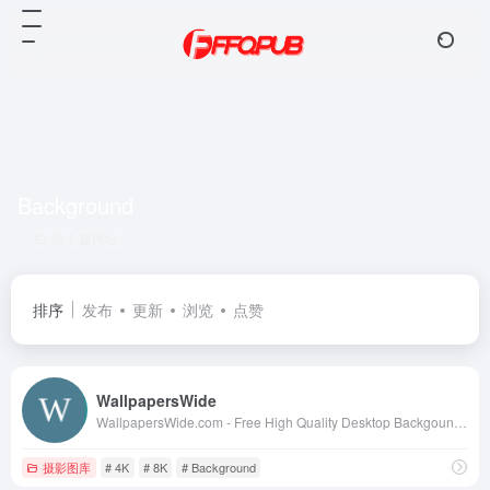
Background
共 1 篇网址
排序
发布
更新
浏览
点赞
WallpapersWide
WallpapersWide.com - Free High Quality Desktop Backgound Wallpapers in 4K &amp; 8K UHD for Ultra HD TV, Ultra Widescreen Desktop, Tablet, Smartphone &amp; Multi Display gaming setups for nView &amp; Eyefinity (Dual &amp; Triple monitor configuration) | Page 1
摄影图库
# 4K
# 8K
# Background