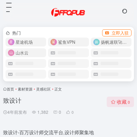
热门
立即入驻
星途机场
鲨鱼VPN
扬帆速联🚀很快
山水云
首页
•
素材资源
•
灵感社区
•
正文
致设计
收藏
0
4年前发布
1,382
0
0
致设计-百万设计师交流平台,设计师聚集地