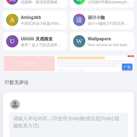
优图网：激活闲置素材价值，重构共享设计理念。优图网为您提供专业海量的高品质海报设计,海报素材,海报模板,海报图片,广告平面,电商淘宝,UI设计,网页设计,插图插画,样机模型免费下载
古田路9号网站(www.gtn9.com),国内专业品牌创意平台，以品牌为核心，集创意作品分享、活动招聘发布、广告推广、正版字体素材下载等多元化的交流分享平台。会员交流涉及：艺术创作、广告创意、交互设计、时尚文化等诸多创意产业。
Arting365
设计小咖
中国艺术设计联盟(Arting365)是中国影响力最大的创意门户网站，服务于全球创意、设计、艺术等领域，致力于设计文化的交流，提供平面设计，包装设计，标志设计，商标设计，VI设计，工业设计，室内设计，建筑设计等领域，为创意、设计、艺术爱好者及企业提供高质量、多元化的信息交流咨询及专业的数字艺术设计行业应用解决方案。
设计小咖致力打造完美设计师圈子，提供 behance, dribbble, CM国外知名网站的UI, 图标, 样机Mockups, 纹理, Sketch, PPT模板, PS笔刷, 英文字体, wordpress主题, 水彩画等资源，同时更新前端设计、设计教程、设计理论、设计工具和设计欣赏等资讯内容。
UiiiUiii 灵感频道
Wallpapers
推荐！超人气的灵感库，优优教程网旗下产品
Your source for the best high quality wallpapers on the Net!
暂无评论