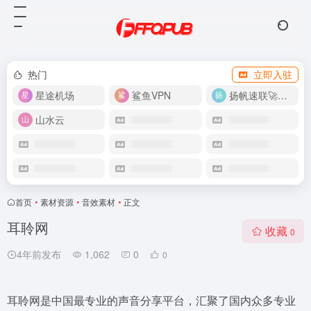
热门
立即入驻
星途机场
鲨鱼VPN
扬帆速联🚀很快
山水云
首页
•
素材资源
•
音效素材
•
正文
耳聆网
收藏
0
4年前发布
1,062
0
0
耳聆网是中国最专业的声音分享平台，汇聚了国内众多专业