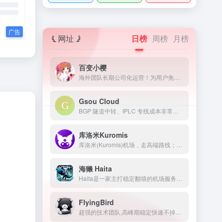
网址
日榜
周榜
月榜
百变小樱
海外团队长期公司化运营！为用户免费提供Netflix/Disney+/HBO/Hulu等流媒体账号，除了常见流媒体外我们所有节点还解锁ChatGPT等服务
Gsou Cloud
BGP 隧道中转、IPLC 专线成本非常高，稳定性远比普通线路高很多，延迟低，线路质量也非常好，用户体验非常好。在特殊时期，IPLC 专线服务也几乎不受任何影响，GsouCloud绝对是对线路质量要求高的用户的最佳选择之一。在使用过程中，非常稳定，可以作为追剧加速的主力机场使用。
库洛米Kuromis
库洛米(Kuromis)机场，走高端路线；主打超大带宽低延迟与技术(可以用来打游戏了哦)，全部节点支持 UDP；线路有深港专线，苏日专线，移动云等；所有技术自主研发 以后可能会新增很多黑科技。
海獭 Haita
Haita是一家主打稳定翻墙的机场服务商，机场由海外团队运作
FlyingBird
超强的技术团队,高峰期稳定快速不掉线,可免费体验顶级服务,超快速度,4K秒开,体验宛如身在海外