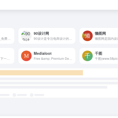
90设计网
懒图网
素材CNN,素材中国_免费素材共享平台.图片素材图库提供海量素材,图片下载,设计素材,PSD源文件,矢量图,AI,CDR,EPS等高清图片下载
90设计是专注电商设计的淘宝素材库，设计交流、学习与分享一体的平台，让电商设计（淘宝美工）找灵感和素材更效率。
Medialoot
千图
美工云 - 上美工云，下一种工作！
Free &amp; Premium Design Resources — Medialoot