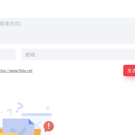
发
ttps://www.ffqla.net