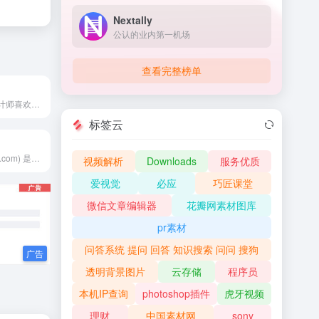
Nextally
公认的业内第一机场
查看完整榜单
懒图网是国内设计师喜欢的PNG免扣素材图库，996pic.com为设计师提供各类好看的PNG免抠素材、PNG素材、PNG透明元素、PNG元素，找精品素材就上懒图网，大量精品PNG免扣透明素材等您来下载！
标签云
千图(www.58pic.com) 是专注正版图片设计素材下载的网站！提供矢量图素材、背景图片素材、矢量图库、psd素材、字体模板、设计素材、PPT模板、视频素材、插画绘画、平面设计模板、Excel模板素材以及网页模板、网站设计素材、网页图标的下载服务。
视频解析
Downloads
服务优质
爱视觉
必应
巧匠课堂
微信文章编辑器
花瓣网素材图库
pr素材
问答系统 提问 回答 知识搜索 问问 搜狗
透明背景图片
云存储
程序员
本机IP查询
photoshop插件
虎牙视频
理财
中国素材网
sony