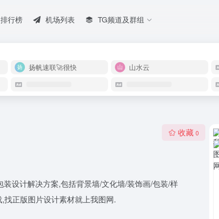
排行榜
机场列表
TG频道及群组
扬帆速联🚀很快
山水云
收藏
0
设计解决方案,包括背景墙/文化墙/装饰画/包装/样
板下载,找正版图片设计素材就上我图网.