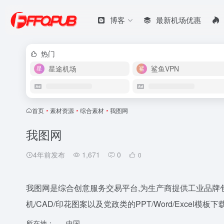
博客
最新机场优惠
热门
星途机场
鲨鱼VPN
首页
•
素材资源
•
综合素材
•
我图网
我图网
4年前发布
1,671
0
0
我图网是综合创意服务交易平台,为生产商提供工业品牌包装
机/CAD/印花图案以及党政类的PPT/Word/Excel模
所在地：
中国