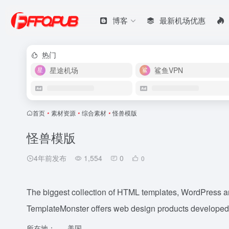
博客
最新机场优惠
热门
星途机场
鲨鱼VPN
首页
•
素材资源
•
综合素材
•
怪兽模版
怪兽模版
4年前发布
1,554
0
0
The biggest collection of HTML templates, WordPress 
TemplateMonster offers web design products developed 
所在地：
美国