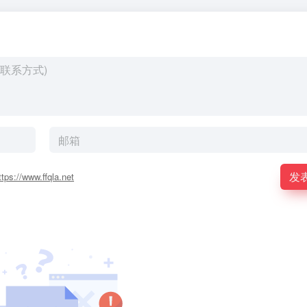
发
ttps://www.ffqla.net