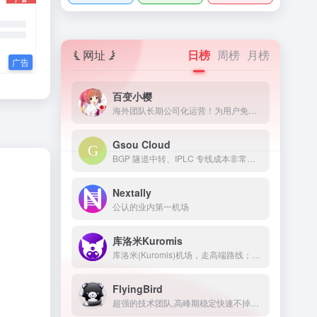
网址
日榜
周榜
月榜
百变小樱
海外团队长期公司化运营！为用户免费提供Netflix/Disney+/HBO/Hulu等流媒体账号，除了常见流媒体外我们所有节点还解锁ChatGPT等服务
Gsou Cloud
BGP 隧道中转、IPLC 专线成本非常高，稳定性远比普通线路高很多，延迟低，线路质量也非常好，用户体验非常好。在特殊时期，IPLC 专线服务也几乎不受任何影响，GsouCloud绝对是对线路质量要求高的用户的最佳选择之一。在使用过程中，非常稳定，可以作为追剧加速的主力机场使用。
Nextally
公认的业内第一机场
库洛米Kuromis
库洛米(Kuromis)机场，走高端路线；主打超大带宽低延迟与技术(可以用来打游戏了哦)，全部节点支持 UDP；线路有深港专线，苏日专线，移动云等；所有技术自主研发 以后可能会新增很多黑科技。
FlyingBird
超强的技术团队,高峰期稳定快速不掉线,可免费体验顶级服务,超快速度,4K秒开,体验宛如身在海外