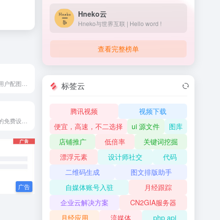
Hneko云
Hneko与世界互联 | Hello word !
查看完整榜单
图精灵专注提供用户配图背景素材,网站提供海量免费PNG图片素材、背景图片素材、广告设计模板、摄影图片、免费字体等,各类高清精品免抠元素和背景图片,让设计从此变得简单!
标签云
腾讯视频
视频下载
六图网作为资深的免费设计素材下载网站，为广大的图片设计者提供更多免费矢量图,PS素材,psd素材免费下载,以及艺术字体下载,节日素材,淘宝素材,ppt模板,婚纱相册模板,网页模板等设计素材下载，做更优质的正版高清图片下载库。
便宜，高速，不二选择
ui 源文件
图库
店铺推广
低倍率
关键词挖掘
漂浮元素
设计师社交
代码
二维码生成
图文排版助手
自媒体账号入驻
月经跟踪
企业云解决方案
CN2GIA服务器
月经应用
流媒体
php api