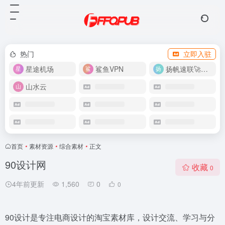
热门
立即入驻
星途机场
鲨鱼VPN
扬帆速联🚀很快
山水云
首页
•
素材资源
•
综合素材
•
正文
90设计网
收藏
0
4年前更新
1,560
0
0
90设计是专注电商设计的淘宝素材库，设计交流、学习与分