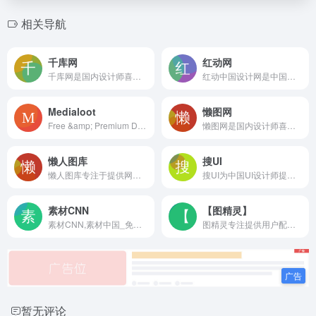
相关导航
千库网
红动网
千库网是国内设计师喜欢的图片素材库，588ku.com为设计师提供各类好看免费的png图片和素材、背景图片、背景素材、海报背景、banner背景、边框花纹素材、艺术字、主图和直通车背景等，找素材就上千库网，百万精品图片等您下载！
红动中国设计网是中国知名的专业设计素材服务平台，有设计素材下载，定制等服务，为设计师，设计公司，印刷公司带来极大便利。
Medialoot
懒图网
Free &amp; Premium Design Resources — Medialoot
懒图网是国内设计师喜欢的PNG免扣素材图库，996pic.com为设计师提供各类好看的PNG免抠素材、PNG素材、PNG透明元素、PNG元素，找精品素材就上懒图网，大量精品PNG免扣透明素材等您来下载！
懒人图库
搜UI
懒人图库专注于提供网页素材下载，其内容涵盖网页素材，矢量图素材，JS代码，psd素材，导航菜单，PNG图标等，让任何一个网页设计师都能轻松找到自己想要的素材！
搜UI为中国UI设计师提供专业的UI设计作品交易平台。打造国内优质的UI设计作品交易，售卖，下载，学习，交流社区网站。聚合ui设计，ui素材、ui设计教程，界面设计，交互设计，网页设计，图标等UI设计模板资源，为UI设计师减少70%加班时间。
素材CNN
【图精灵】
素材CNN,素材中国_免费素材共享平台.图片素材图库提供海量素材,图片下载,设计素材,PSD源文件,矢量图,AI,CDR,EPS等高清图片下载
图精灵专注提供用户配图背景素材,网站提供海量免费PNG图片素材、背景图片素材、广告设计模板、摄影图片、免费字体等,各类高清精品免抠元素和背景图片,让设计从此变得简单!
暂无评论