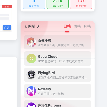
K
K
收录文章
运行天数
用户数量
网址
日榜
周榜
月榜
百变小樱
海外团队长期公司化运营！为用户免费提供Netflix/Disney+/HBO/Hulu等流媒体账号，除了常见流媒体外我们所有节点还解锁ChatGPT等服务
Gsou Cloud
BGP 隧道中转、IPLC 专线成本非常高，稳定性远比普通线路高很多，延迟低，线路质量也非常好，用户体验非常好。在特殊时期，IPLC 专线服务也几乎不受任何影响，GsouCloud绝对是对线路质量要求高的用户的最佳选择之一。在使用过程中，非常稳定，可以作为追剧加速的主力机场使用。
FlyingBird
超强的技术团队,高峰期稳定快速不掉线,可免费体验顶级服务,超快速度,4K秒开,体验宛如身在海外
Nextally
公认的业内第一机场
库洛米Kuromis