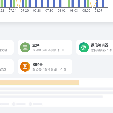
壹伴
微信编辑器
秀米，微信公众号图文编辑器和H5在线制作工具，海量模板素材和排版样式，强大的布局编辑功能，轻松制作公众号图文和H5，打动你的人群！
壹伴微信编辑器插件-50万公众号新媒体运营者青睐的在线微信编辑工具、拥有万千公众号模板,公众号素材样式、具备公众号排版,多公众号管理,数据分析,定时群发等功能
图怪兽
365编辑器是微梦传媒旗下的一款微信编辑器,拥有海量正版素材、模板,动图图库,提供文章一键排版,微信图文美化和公众号内容编辑功能,支持实时预览,一键秒刷,多平台一键同步,实现新媒体编辑的多样化内容运营
图怪兽作图神器,是一个在线ps图片编辑器,它相当于ps精简版软件,可提供微信编辑器功能,在线ps照片处理,拼图,图片制作,在线设计,平面设计,海报设计,在线图片处理等功能。图怪兽作图不求人处理简单易用,这款在线图片编辑软件让设计海报模板图片更轻松,帮助企业视觉营销投入成本更低。