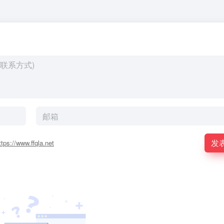
发
ttps://www.ffqla.net