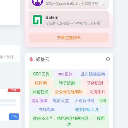
库洛米(Kuromis)机场，走高端路线；主打超大带宽低延迟与技术(可以用来打游戏了哦)，全部节点支持 UDP；线路有深港专线，苏日专线，移动云等；所有技术自主研发 以后可能会新增很多黑科技。
Gatern
专业的高速稳定V2Ray机场，支持看奈飞Netflix/HULU/HBO/TVB/动画疯等国外流媒体视频，全部使用BGP隧道中转和IPLC内网专线
查看完整榜单
微信编辑器i排版是一款排版效率高、界面简洁、样式原创设计的微信排版工具，支持全文编辑，实时预览、一键样式、一键添加签名的微信图文编辑器。短短三分钟，排好一篇微信图文。
标签云
SEO工具
png图片
反向链接查询
模库网
种子搜索
字体识别
风起苍岚
公众号在线编辑
高清图片
网站测试
电影天堂
手机新浪网
iOS
在线电影
图文排版工具
微信公众号，精彩内容独家收录，一搜即
达