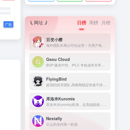
网址
日榜
周榜
月榜
百变小樱
海外团队长期公司化运营！为用户免费提供Netflix/Disney+/HBO/Hulu等流媒体账号，除了常见流媒体外我们所有节点还解锁ChatGPT等服务
Gsou Cloud
BGP 隧道中转、IPLC 专线成本非常高，稳定性远比普通线路高很多，延迟低，线路质量也非常好，用户体验非常好。在特殊时期，IPLC 专线服务也几乎不受任何影响，GsouCloud绝对是对线路质量要求高的用户的最佳选择之一。在使用过程中，非常稳定，可以作为追剧加速的主力机场使用。
FlyingBird
超强的技术团队,高峰期稳定快速不掉线,可免费体验顶级服务,超快速度,4K秒开,体验宛如身在海外
库洛米Kuromis
库洛米(Kuromis)机场，走高端路线；主打超大带宽低延迟与技术(可以用来打游戏了哦)，全部节点支持 UDP；线路有深港专线，苏日专线，移动云等；所有技术自主研发 以后可能会新增很多黑科技。
Nextally
公认的业内第一机场