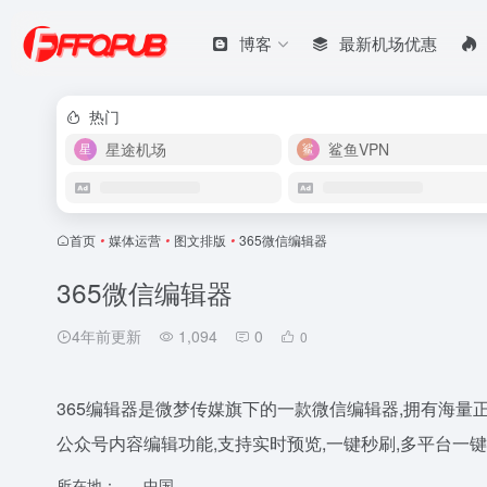
博客
最新机场优惠
热门
星途机场
鲨鱼VPN
首页
•
媒体运营
•
图文排版
•
365微信编辑器
365微信编辑器
4年前更新
1,094
0
0
365编辑器是微梦传媒旗下的一款微信编辑器,拥有海量
公众号内容编辑功能,支持实时预览,一键秒刷,多平台一
所在地：
中国