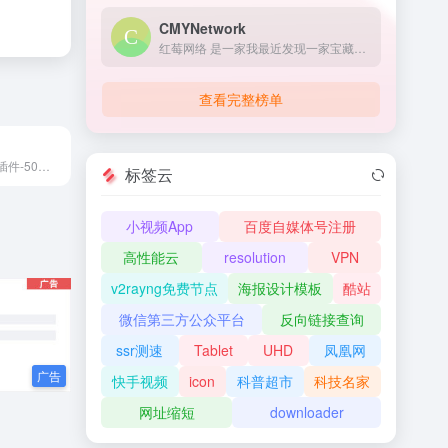
CMYNetwork
红莓网络 是一家我最近发现一家宝藏机场，除入门套餐外采用全内网中转节点；入门套餐采用 Trojan 新协议，保证稳定性；更有回国专用套餐。经测速和日常使用，可以说是稳定高速，高峰期速度也能拉满。提供网页在线客服和工单，服务还不错。持续使用体验仍在继续跟踪。
查看完整榜单
壹伴微信编辑器插件-50万公众号新媒体运营者青睐的在线微信编辑工具、拥有万千公众号模板,公众号素材样式、具备公众号排版,多公众号管理,数据分析,定时群发等功能
标签云
小视频App
百度自媒体号注册
高性能云
resolution
VPN
v2rayng免费节点
海报设计模板
酷站
微信第三方公众平台
反向链接查询
ssr测速
Tablet
UHD
凤凰网
快手视频
icon
科普超市
科技名家
网址缩短
downloader