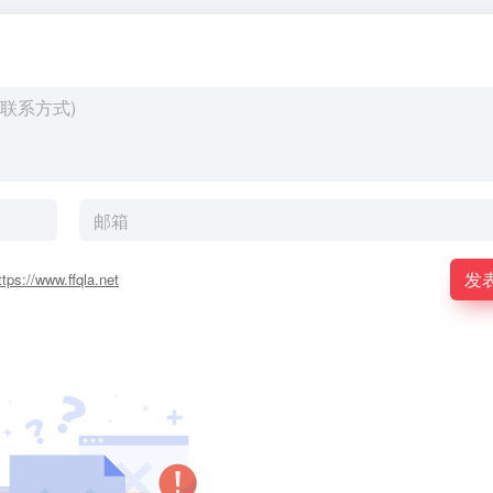
发
ttps://www.ffqla.net