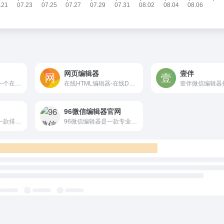
网页编辑器
壹伴
图怪兽作图神器,是一个在线ps图片编辑器,它相当于ps精简版软件,可提供微信编辑器功能,在线ps照片处理,拼图,图片制作,在线设计,平面设计,海报设计,在线图片处理等功能。图怪兽作图不求人处理简单易用,这款在线图片编辑软件让设计海报模板图片更轻松,帮助企业视觉营销投入成本更低。
在线HTML编辑器-在线DW代码网页编辑器
96微信编辑器官网
微信编辑器i排版是一款排版效率高、界面简洁、样式原创设计的微信排版工具，支持全文编辑，实时预览、一键样式、一键添加签名的微信图文编辑器。短短三分钟，排好一篇微信图文。
96微信编辑器是一款专业强大的微信公众平台在线编辑排版工具,96微信编辑器提供手机预览功能,让用户在微信图文文章内容排版,文本编辑,素材编辑上更加方便,在线免费使用的公众号编辑器。