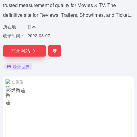
trusted measurement of quality for Movies & TV. The
definitive site for Reviews, Trailers, Showtimes, and Ticket...
所在地：
日本
收录时间：
2022-03-07
打开网站
墙外世界
烂番茄