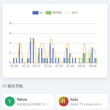
相关导航
Yahoo
hulu
美国著名的互联网门户网站，也是20世纪末互联网奇迹的创造者之一。
Watch TV shows and movies online. Stream TV episodes of South Park, Empire, SNL, Modern Family and popular movies on your favorite devices. Start your free trial now. Cancel anytime.