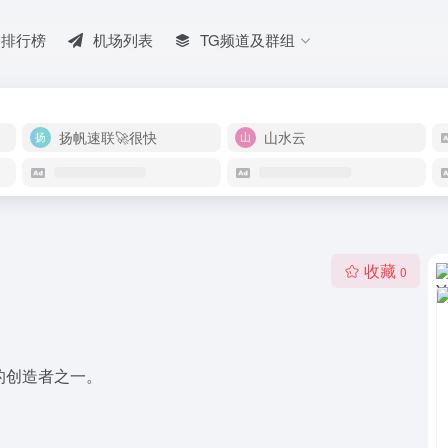
排行榜
机场列表
TG频道及群组
扬帆速联🚀很快
山水云
收藏
0
的创造者之一。