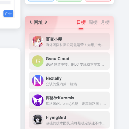
网址
日榜
周榜
月榜
百变小樱
海外团队长期公司化运营！为用户免费提供Netflix/Disney+/HBO/Hulu等流媒体账号，除了常见流媒体外我们所有节点还解锁ChatGPT等服务
Gsou Cloud
BGP 隧道中转、IPLC 专线成本非常高，稳定性远比普通线路高很多，延迟低，线路质量也非常好，用户体验非常好。在特殊时期，IPLC 专线服务也几乎不受任何影响，GsouCloud绝对是对线路质量要求高的用户的最佳选择之一。在使用过程中，非常稳定，可以作为追剧加速的主力机场使用。
Nextally
公认的业内第一机场
库洛米Kuromis
库洛米(Kuromis)机场，走高端路线；主打超大带宽低延迟与技术(可以用来打游戏了哦)，全部节点支持 UDP；线路有深港专线，苏日专线，移动云等；所有技术自主研发 以后可能会新增很多黑科技。
FlyingBird
超强的技术团队,高峰期稳定快速不掉线,可免费体验顶级服务,超快速度,4K秒开,体验宛如身在海外