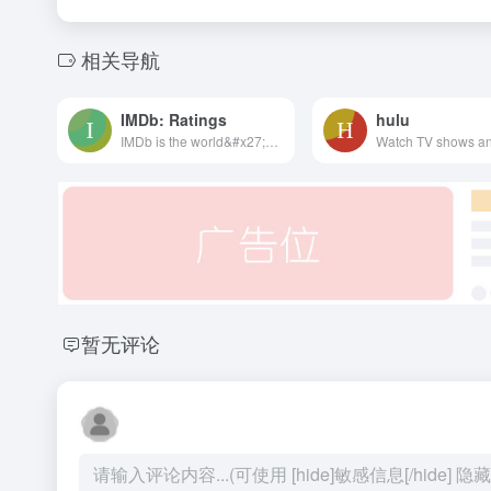
相关导航
IMDb: Ratings
hulu
IMDb is the world&#x27;s most popular and authoritative source for movie, TV and celebrity content. Find ratings and reviews for the newest movie and TV shows. Get personalized recommendations, and learn where to watch across hundreds of streaming providers.
暂无评论