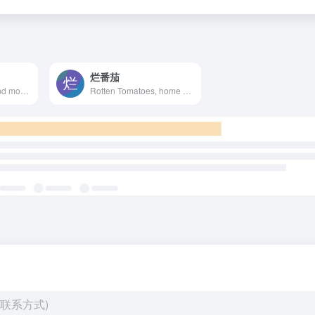
烂番茄
Watch TV shows and movies online. Stream TV episodes of South Park, Empire, SNL, Modern Family and popular movies on your favorite devices. Start your free trial now. Cancel anytime.
Rotten Tomatoes, home of the Tomatometer, is the most trusted measurement of quality for Movies &amp; TV. The definitive site for Reviews, Trailers, Showtimes, and Tickets