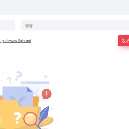
发
ttps://www.ffqla.net