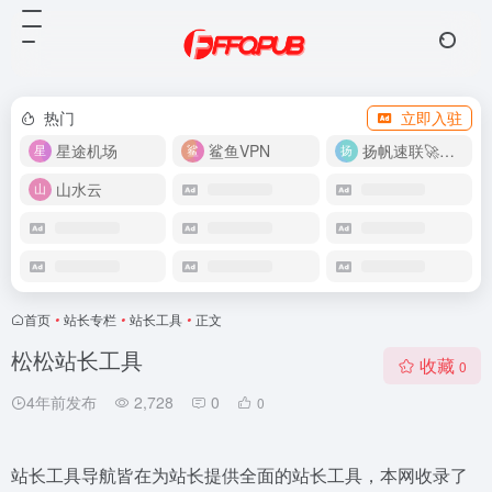
热门
立即入驻
星途机场
鲨鱼VPN
扬帆速联🚀很快
山水云
首页
•
站长专栏
•
站长工具
•
正文
松松站长工具
收藏
0
4年前发布
2,728
0
0
站长工具导航皆在为站长提供全面的站长工具，本网收录了