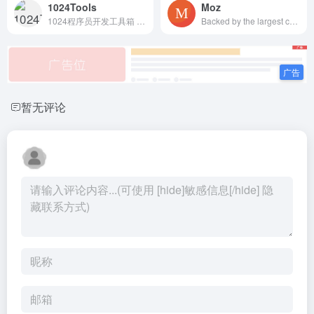
1024Tools
Moz
1024程序员开发工具箱 - 1024Tools
Backed by the largest community of SEOs on the planet, Moz builds tools that make SEO, inbound marketing, link building, and content marketing easy. Start your free 30-day trial today!
暂无评论