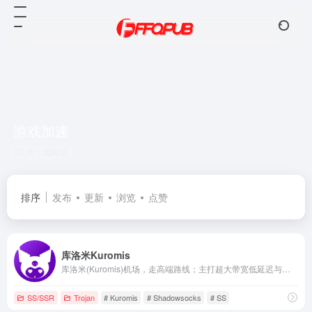
游戏加速
共 1 篇网址
排序
发布
更新
浏览
点赞
库洛米Kuromis
库洛米(Kuromis)机场，走高端路线；主打超大带宽低延迟与技术(可以用来打游戏了哦)，全部节点支持 UDP；线路有深港专线，苏日专线，移动云等；所有技术自主研发 以后可能会新增很多黑科技。
SS/SSR
Trojan
# Kuromis
# Shadowsocks
# SS