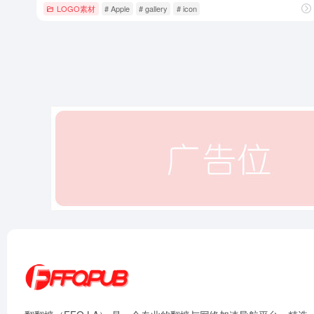
LOGO素材
# Apple
# gallery
# icon