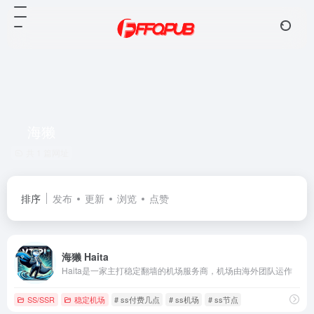
海獭
共 1 篇网址
排序
发布
更新
浏览
点赞
海獭 Haita
Haita是一家主打稳定翻墙的机场服务商，机场由海外团队运作
SS/SSR
稳定机场
# ss付费几点
# ss机场
# ss节点