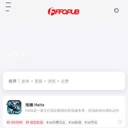
ss节点
共 1 篇网址
排序
发布
更新
浏览
点赞
海獭 Haita
Haita是一家主打稳定翻墙的机场服务商，机场由海外团队运作
SS/SSR
稳定机场
# ss付费几点
# ss机场
# ss节点