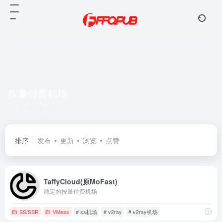
按量付费机场
共 1 篇网址
排序
发布
更新
浏览
点赞
TaffyCloud(原MoFast)
稳定的按量付费机场
SS/SSR
VMess
# ss机场
# v2ray
# v2ray机场