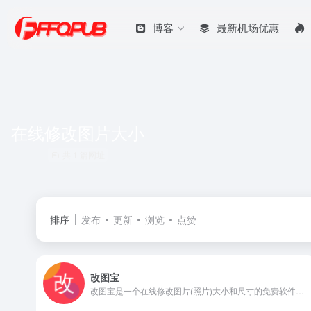
博客
最新机场优惠
在线修改图片大小
共 1 篇网址
排序
发布
更新
浏览
点赞
改图宝
改图宝是一个在线修改图片(照片)大小和尺寸的免费软件，可把上传照片调整或裁剪为一寸、两寸等尺寸，并能对图片进行压缩大小、修改分辨率、旋转、转换格式、加水印等编辑；适用于公务员、英语、计算机、会计、护士、建造师等考试入学网上报名照片和社保、签证等证件照片及微信图片的处理；现在就使用改图宝在线修改图片大小和尺寸吧！