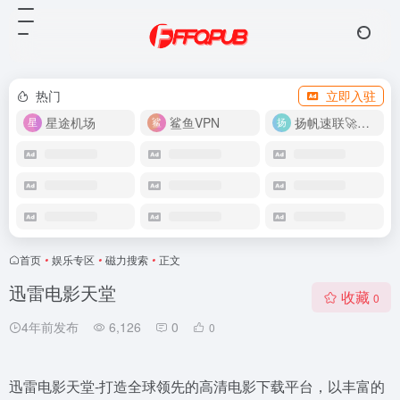
热门
立即入驻
星途机场
鲨鱼VPN
扬帆速联🚀很快
首页
•
娱乐专区
•
磁力搜索
•
正文
迅雷电影天堂
收藏
0
4年前发布
6,126
0
0
迅雷电影天堂-打造全球领先的高清电影下载平台，以丰富的