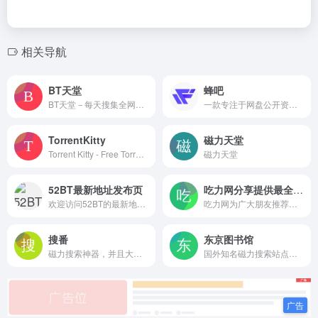
相关导航
BT天堂
蜂吧
BT天堂－每天搜集全网最新高清影视资源BT种子磁力迅雷下载！
一款专注于网盘公开资源检索的优质实用平台，影视、学习资源、课程、PPT 、设计素材等资源一搜即得，满足多元需求，是资源搜索的优质之选。
TorrentKitty
磁力天堂
Torrent Kitty - Free Torren...
磁力天堂
52BT最新地址发布页
吃力网分享提供最全的搜索引擎
欢迎访问52BT的最新地址,52BT最新发布地址,回家不迷路
吃力网为广大朋友推荐最全的搜索引擎
搜番
东京图书馆
磁力搜索神器，并且大多数速度下载快，本站实时通过DHT网络获取最新的BT种子文件信息，并生成磁力链接
国外知名磁力搜索站点，主要是岛国的资源，Tokyo Toshokan Torrent Listing