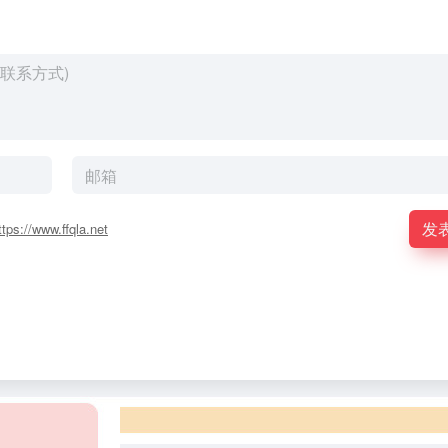
发
ttps://www.ffqla.net