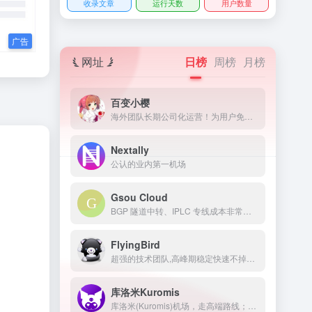
收录文章
运行天数
用户数量
网址
日榜
周榜
月榜
百变小樱
海外团队长期公司化运营！为用户免费提供Netflix/Disney+/HBO/Hulu等流媒体账号，除了常见流媒体外我们所有节点还解锁ChatGPT等服务
Nextally
公认的业内第一机场
Gsou Cloud
BGP 隧道中转、IPLC 专线成本非常高，稳定性远比普通线路高很多，延迟低，线路质量也非常好，用户体验非常好。在特殊时期，IPLC 专线服务也几乎不受任何影响，GsouCloud绝对是对线路质量要求高的用户的最佳选择之一。在使用过程中，非常稳定，可以作为追剧加速的主力机场使用。
FlyingBird
超强的技术团队,高峰期稳定快速不掉线,可免费体验顶级服务,超快速度,4K秒开,体验宛如身在海外
库洛米Kuromis
库洛米(Kuromis)机场，走高端路线；主打超大带宽低延迟与技术(可以用来打游戏了哦)，全部节点支持 UDP；线路有深港专线，苏日专线，移动云等；所有技术自主研发 以后可能会新增很多黑科技。