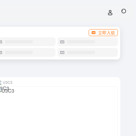
立即入驻
U3C3