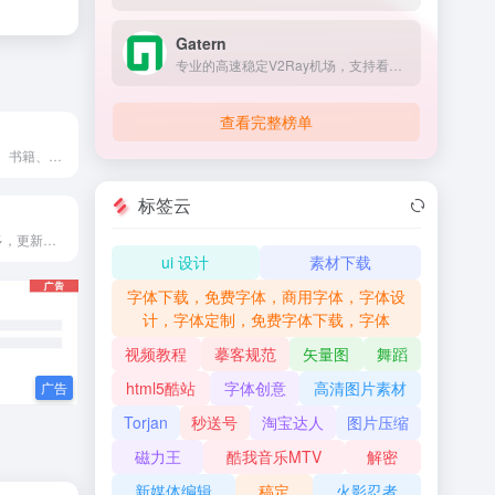
Gatern
专业的高速稳定V2Ray机场，支持看奈飞Netflix/HULU/HBO/TVB/动画疯等国外流媒体视频，全部使用BGP隧道中转和IPLC内网专线
查看完整榜单
磁力猫提供影视、书籍、软件...
标签云
BT1207是资源多，更新快的磁力链接搜索引擎，有几千万的影视音乐、软件、电子书等BT种子资源，本站实时通过DHT网络获取最新的BT种子文件信息，并生成磁力链接
ui 设计
素材下载
字体下载，免费字体，商用字体，字体设
计，字体定制，免费字体下载，字体
视频教程
摹客规范
矢量图
舞蹈
html5酷站
字体创意
高清图片素材
Torjan
秒送号
淘宝达人
图片压缩
磁力王
酷我音乐MTV
解密
新媒体编辑
稿定
火影忍者