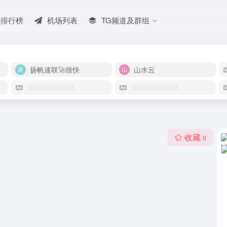
排行榜
机场列表
TG频道及群组
扬帆速联🚀很快
山水云
收藏
0