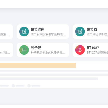
磁力管家
磁力猫
烟雨阁 - 简单纯粹的搜索引擎
磁力管家搜索引擎是功能强大的磁力搜索引擎，牛逼的番号搜索、磁力搜索功能，更好用的BT种子搜索引擎！男人都爱上&gt;的磁力搜索引擎
种子吧
BT1027
老牛BT(LaoNiubt.com)磁力搜索引擎索引全网海量BT种子的磁力链接供网友搜索，又被誉为在线版BT种子搜索神器。是目前查找资料最佳的途径。
种子吧是专业的bt种子搜索网站,前身为sobt成立于2013年,是国内较早的网页磁力搜索引擎