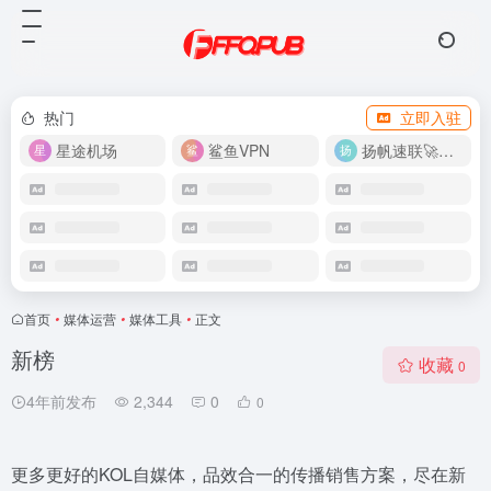
热门
立即入驻
星途机场
鲨鱼VPN
扬帆速联🚀很快
首页
•
媒体运营
•
媒体工具
•
正文
新榜
收藏
0
4年前发布
2,344
0
0
更多更好的KOL自媒体，品效合一的传播销售方案，尽在新