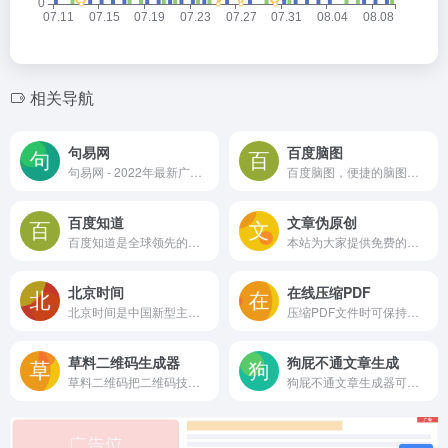
相关导航
句易网
百度脑图
句易网 - 2022年最新广告法淘宝抖音违禁词敏感词在线查询检测工具
百度脑图，便捷的脑图编辑工具 - 控制创意，如此简单。让您在线上直接创建、保存并分享你的思路。免安装 云存储 易分享 体验舒适 功能丰富
百度知道
文章伪原创
百度知道是全球领先的中文问答互动平台，每天为数亿网民答疑解惑。百度知道通过AI技术实现智能检索和智能推荐，让您的每个疑问都能够快速获得有效解答。
本站为大家提供免费的文章伪原创工具，访问网页直接就可在线生成伪原创文章，不限制次数，8000字以内，是当前行业内比较好用的ai伪原创工具。
北京时间
在线压缩PDF
北京时间是中国新型主流媒体，拥有广电级视频采集制作能力和国内一流的调查记者队伍，首创云记者和云媒体理念，以移动互联网理念和方式重构新闻生产传播全链条，成为中国传统媒体向融媒体转型的领导者。
压缩PDF文件时可保持与原PDF文件同等的质量，但尺寸比原文件小。在线压缩或优化PDF文件，简单方便，而且免费。
草料二维码生成器
狗屁不通文章生成
草料二维码把二维码技术变成简单实用的产品，让每个人都可以快速复用成功案例经验，自由组合内容展示、表单、批量、数据统计、美化和标签排版等功能，免费制作出能高效解决业务问题的二维码。
狗屁不通文章生成器可以输入一段话生成一篇文章！