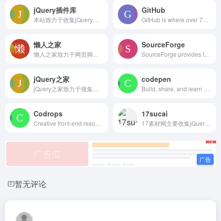
jQuery插件库
GitHub
本站致力于收集jQuery插件和提供各种jQuery特效的详细使用方法,在线预览，jQuery插件下载及教程
GitHub is where over 73 million developers shape the future of software, together. Contribute to the open source community, manage your Git repositories, review code like a pro, track bugs and features, power your CI/CD and DevOps workflows, and secure code before you commit it.
懒人之家
SourceForge
懒人之家致力于网页脚本代码以及整站源码素材的收集与整理，努力为国内前端工作者提供最全面的素材，帮您节约时间做更多的事情！
SourceForge provides free &amp; fast open source software downloads and development, and business software reviews and comparisons featuring the largest open source and business software directory.
jQuery之家
codepen
jQuery之家致力于搜集和整理各种jQuery插件，jQuery特效，jquery ui，jQuery 教程，JS特效，网页特效，以及各种html5，css3动画和效果，为前端开发者提供最全面的网页开发素材。
Build, share, and learn JavaScript, CSS, and HTML with our online code editor.
Codrops
17sucai
Creative front-end resources and inspiration for web professionals
17素材网主要收集jQuery网页特效、jQuery网页代码、网站模板、网页模板、企业模板、商城模板、图标等素材，为html网站模板开发人员提供高效率的工作方式。
暂无评论