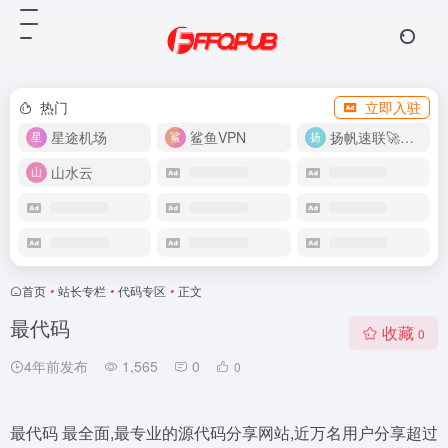
热门
立即入驻
星途机场
鲨鱼VPN
扬帆速联🚀很快
山水云
首页
•
站长专栏
•
代码专区
•
正文
最代码
收藏
0
4年前发布
1,565
0
0
最代码 最全面,最专业的源代码分享网站,近万名用户分享超过