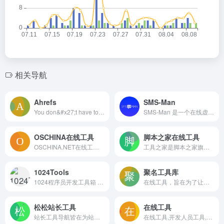
相关导航
Ahrefs
SMS-Man
You don&#x27;t have to be an SEO pro to rank higher and get more traffic. Join Ahrefs – we&#x27;re a powerful but easy to learn SEO toolset with a passionate community.
SMS-Man 是一个在线虚拟手机号接收服务平台，用户可以通过该网站租用或购买虚拟电话号码，用来在线接收短信验证码，而无需使用自己的私人手机号码。
OSCHINA在线工具
脚本之家在线工具
OSCHINA.NET在线工具,ostools为开发设计人员提供在线工具，提供jsbin在线 CSS、JS 调试，在线 Java API文档,在线 PHP API文档,在线 Node.js API文档,Less CSS编译器，MarkDown编译器等其他在线工具
工具之家是脚本之家旗下网站，目的是为广大程序员、前端工程师、服务器管理员、网站站长等朋友提供在线工具，如代码格式化、代码混淆、代码加密、编码转换、站长查询、颜色对照表、颜色值转换等常用工具，更多好用、易用的工具还在不断添加中，欢迎访问！
1024Tools
聚名工具库
1024程序员开发工具箱 - 1024Tools
在线工具，旨在为了让站长少安装应用，只需要打开网站，就能完成任务，提供在线解密,在线代码压缩,whois在线查询等一些实用功能的在线工具箱!
松松站长工具
在线工具
站长工具导航皆在为站长提供全面的站长工具，本网收录了互联网各大热门在线站长工具，经常上站长工具可以了解SEO数据变化。还可以检测网站死链接、蜘蛛访问、HTML格式检测、网站速度测试、友情链接检查、网站域名IP查询、PR、权重查询、alexa、whois查询等等。
在线工具,开发人员工具,代码格式化、压缩、加密、解密,下载链接转换,json格式化,正则测试工具,favicon在线制作,字帖工具,中文简繁体转换,迅雷下载链接转换,进制转换,二维码