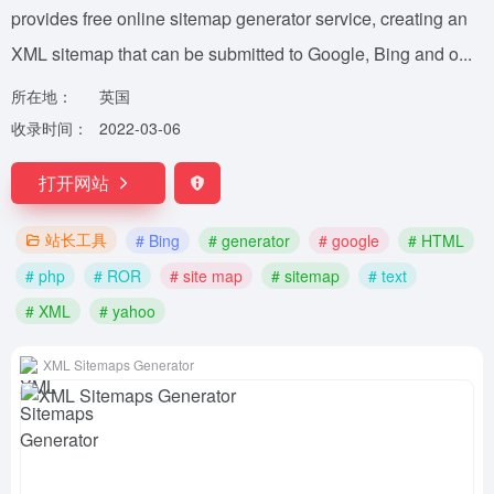
provides free online sitemap generator service, creating an
XML sitemap that can be submitted to Google, Bing and o...
所在地：
英国
收录时间：
2022-03-06
打开网站
站长工具
# Bing
# generator
# google
# HTML
# php
# ROR
# site map
# sitemap
# text
# XML
# yahoo
XML Sitemaps Generator