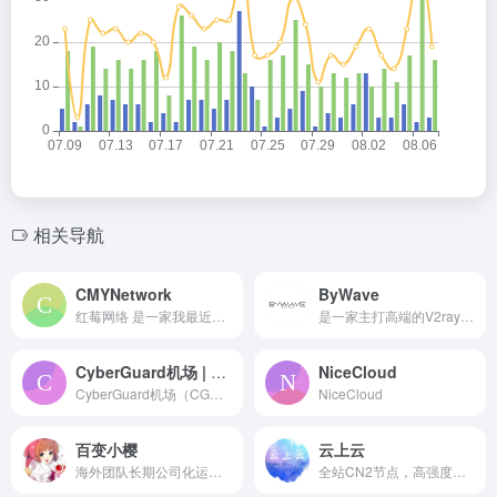
相关导航
CMYNetwork
ByWave
红莓网络 是一家我最近发现一家宝藏机场，除入门套餐外采用全内网中转节点；入门套餐采用 Trojan 新协议，保证稳定性；更有回国专用套餐。经测速和日常使用，可以说是稳定高速，高峰期速度也能拉满。提供网页在线客服和工单，服务还不错。持续使用体验仍在继续跟踪。
是一家主打高端的V2ray机场。已使用一段时间，体验良好。这家机场主要走高端，拥有阿里云/WTT/HKT等线路，且全内网中转节点，更提供有IPLC专线（专线套餐），现在我将其作为主要加速服务使用。
CyberGuard机场 | CG网络加速器
NiceCloud
CyberGuard机场（CG网络加速...
NiceCloud
百变小樱
云上云
海外团队长期公司化运营！为用户免费提供Netflix/Disney+/HBO/Hulu等流媒体账号，除了常见流媒体外我们所有节点还解锁ChatGPT等服务
全站CN2节点，高强度加密可保护数据安全性，稳定可靠。