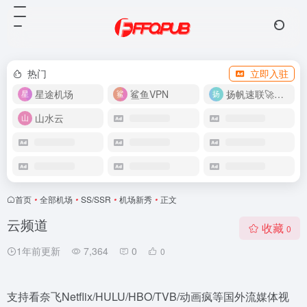
热门
立即入驻
星途机场
鲨鱼VPN
扬帆速联🚀很快
山水云
首页
•
全部机场
•
SS/SSR
•
机场新秀
•
正文
云频道
收藏
0
1年前更新
7,364
0
0
支持看奈飞Netflix/HULU/HBO/TVB/动画疯等国外流媒体视