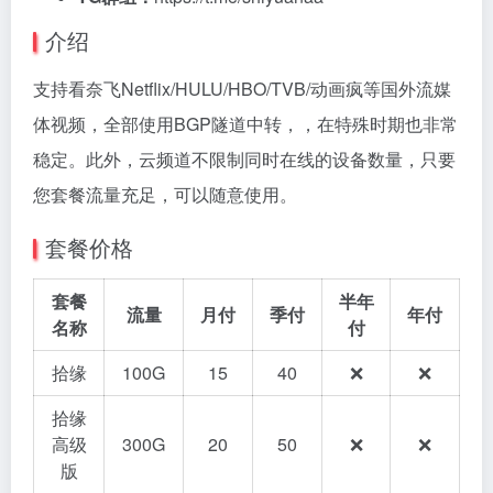
介绍
支持看奈飞Netflix/HULU/HBO/TVB/动画疯等国外流媒
体视频，全部使用BGP隧道中转，，在特殊时期也非常
稳定。此外，云频道不限制同时在线的设备数量，只要
您套餐流量充足，可以随意使用。
套餐价格
套餐
半年
流量
月付
季付
年付
名称
付
拾缘
100G
15
40
❌
❌
拾缘
高级
300G
20
50
❌
❌
版