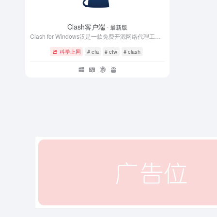
Clash客户端
- 最新版
Clash for Windows汉是一款免费开源网络代理工具，采用go语言开发，支持多种协议，包括Surge配置/ss/v2ray/Trojan等协议，通过订阅机场提供的配置，从而获取大量服务器节点进行负载均衡，通过Clash API端口来配置和控制Clash核心程序，便于用户可视化操作和使用。欢迎需要此款工具的朋友前来下载使用。
科学上网
# cfa
# cfw
# clash