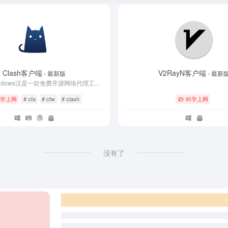
Clash客户端
V2RayN客户端
- 最新版
- 最新
Clash for Windows汉是一款免费开源网络代理工具，采用go语言开发，支持多种协议，包括Surge配置/ss/v2ray/Trojan等协议，通过订阅机场提供的配置，从而获取大量服务器节点进行负载均衡，通过Clash API端口来配置和控制Clash核心程序，便于用户可视化操作和使用。欢迎需要此款工具的朋友前来下载使用。
学上网
# cfa
# cfw
# clash
科学上网
没有了