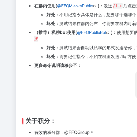
在群内使用(
)：
发送
后点击
@FFQMiaokoPublic
/ffq
好处：
不用记指令具体是什么，想要哪个选哪个
坏处：
测试结果在群内公布，你需要在群内盯着
（推荐）私聊bot使用(
)：
使用想要的
@FFQPublicBot
接
好处：
测试结果会自动以私聊的形式发送给你，可
坏处：
需要记住指令，不如在群里发送 /ffq 方便
更多命令说明请移步至：
关于积分：
有效的积分群：
@FFQGroup