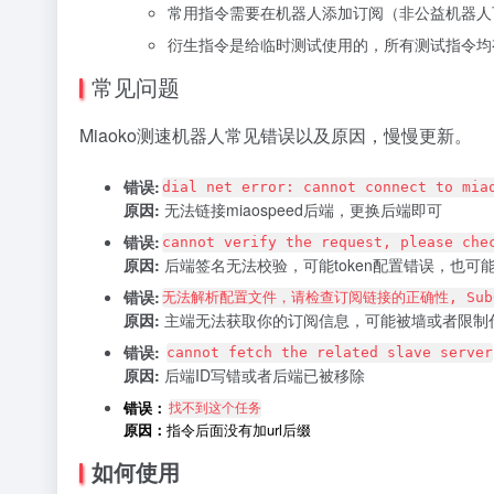
常用指令需要在机器人添加订阅（非公益机器人
衍生指令是给临时测试使用的，所有测试指令均
常见问题
Miaoko测速机器人常见错误以及原因，慢慢更新。
错误:
dial net error: cannot connect to mia
原因:
无法链接miaospeed后端，更换后端即可
错误:
cannot verify the request, please che
原因:
后端签名无法校验，可能token配置错误，也可能
错误:
无法解析配置文件，请检查订阅链接的正确性, SubCvt=
原因:
主端无法获取你的订阅信息，可能被墙或者限制
错误:
cannot fetch the related slave server
原因:
后端ID写错或者后端已被移除
错误：
找不到这个任务
原因：
指令后面没有加url后缀
如何使用