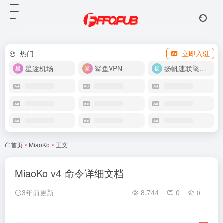
热门
立即入驻
星途机场
鲨鱼VPN
扬帆速联🚀很快
首页
•
MiaoKo
•
正文
MiaoKo v4 命令详细文档
3年前更新
8,744
0
0