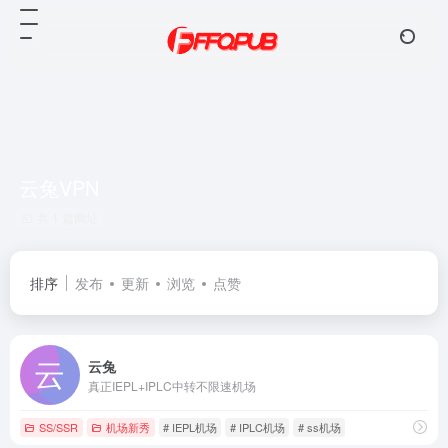
云兔VPN
共 1 篇网址
排序
发布
更新
浏览
点赞
云兔
真正IEPL+IPLC中转不限速机场
SS/SSR
机场新秀
# IEPL机场
# IPLC机场
# ss机场