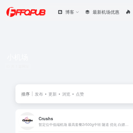
博客
最新机场优惠
小机场
共 1 篇网址
排序
发布
更新
浏览
点赞
Crushs
暂定位中低端机场 最高套餐2r500g中转 隧道 优化 白嫖无限续