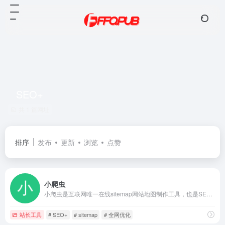
SEO+
共 1 篇网址
排序
发布
更新
浏览
点赞
小爬虫
小爬虫是互联网唯一在线sitemap网站地图制作工具，也是SEO+全网优化交流平台...PS:本团队承接SEO诊断、SEO外包、SEO顾问等服务，欢迎联系客服QQ:3534790242洽谈！
站长工具
# SEO+
# sitemap
# 全网优化