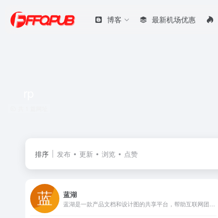
博客
最新机场优惠
rp
共 1 篇网址
排序
发布
更新
浏览
点赞
蓝湖
蓝湖是一款产品文档和设计图的共享平台，帮助互联网团队更好地管理文档和设计图。蓝湖可以在线展示Axure，自动生成设计图标注，与团队共享设计图，展示页面之间的跳转关系。蓝湖支持从Sketch、Ps一键共享、在线讨论，而且蓝湖只需简单几步就能将设计图变成一个可以点击的演示原型，蓝湖还支持分享给同事，让他也可以在手机中查看设计效果。蓝湖已经成为新一代产品设计的工作方式。