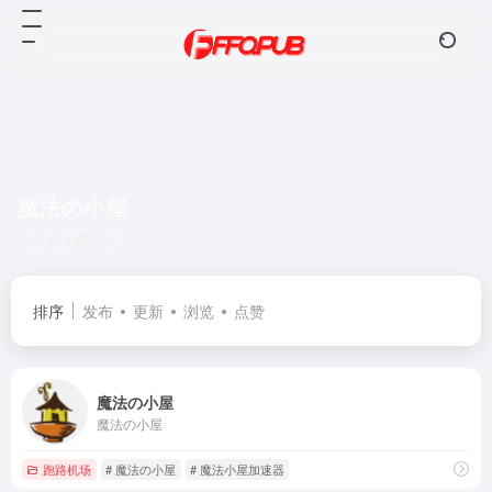
魔法の小屋
共 1 篇网址
排序
发布
更新
浏览
点赞
魔法の小屋
魔法の小屋
跑路机场
# 魔法の小屋
# 魔法小屋加速器