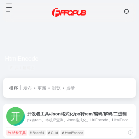
HtmlEncode
共 1 篇网址
排序
发布
更新
浏览
点赞
开发者工具/Json格式化/px转rem/编码/解码/二进制
px转rem、本机IP查询、Json格式化、UrlEncode、HtmlEncode、Md5加密、Base64、Guid、半角全角、时间戳、字符串长度、Json转实体、二维码生成、条形码生成、二进制、编码、解码、编程工具、在线工具
站长工具
# Base64
# Guid
# HtmlEncode