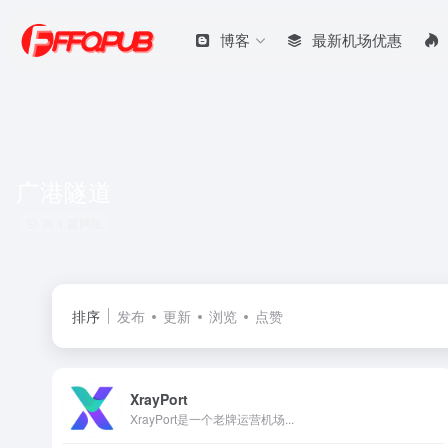
博客
最新机场优惠
广港隧道
共 1 篇网址
排序
发布
更新
浏览
点赞
XrayPort
XrayPort是一个老牌运营机场...