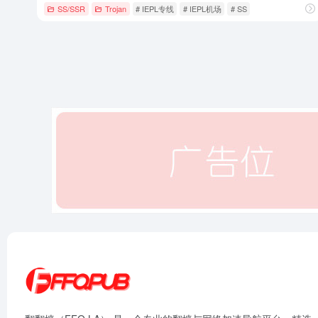
SS/SSR
Trojan
# IEPL专线
# IEPL机场
# SS