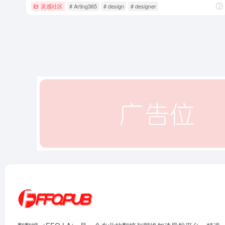
灵感社区
# Arting365
# design
# designer